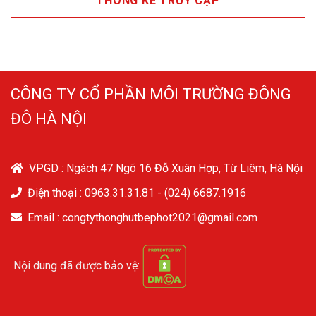
THÔNG KÊ TRUY CẬP
CÔNG TY CỔ PHẦN MÔI TRƯỜNG ĐÔNG
ĐÔ HÀ NỘI
VPGD : Ngách 47 Ngõ 16 Đỗ Xuân Hợp, Từ Liêm, Hà Nội
Điện thoại :
0963.31.31.81
-
(024) 6687.1916
Email : congtythonghutbephot2021@gmail.com
Nội dung đã được bảo vệ: