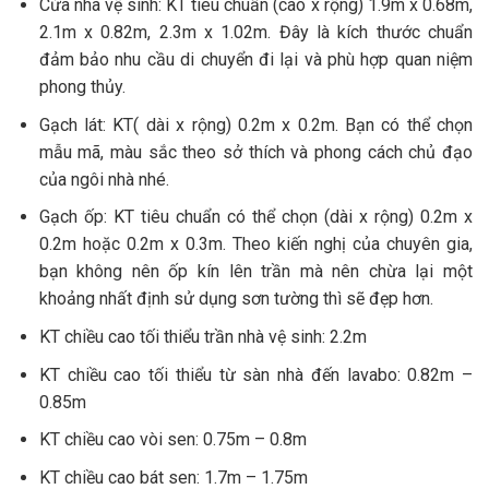
Cửa nhà vệ sinh: KT tiêu chuẩn (cao x rộng) 1.9m x 0.68m,
2.1m x 0.82m, 2.3m x 1.02m. Đây là kích thước chuẩn
đảm bảo nhu cầu di chuyển đi lại và phù hợp quan niệm
phong thủy.
Gạch lát: KT( dài x rộng) 0.2m x 0.2m. Bạn có thể chọn
mẫu mã, màu sắc theo sở thích và phong cách chủ đạo
của ngôi nhà nhé.
Gạch ốp: KT tiêu chuẩn có thể chọn (dài x rộng) 0.2m x
0.2m hoặc 0.2m x 0.3m. Theo kiến nghị của chuyên gia,
bạn không nên ốp kín lên trần mà nên chừa lại một
khoảng nhất định sử dụng sơn tường thì sẽ đẹp hơn.
KT chiều cao tối thiểu trần nhà vệ sinh: 2.2m
KT chiều cao tối thiểu từ sàn nhà đến lavabo: 0.82m –
0.85m
KT chiều cao vòi sen: 0.75m – 0.8m
KT chiều cao bát sen: 1.7m – 1.75m