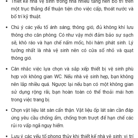
Thiết kế nhà vệ sinh trong nhà nhiều tầng nên bố trí trên
một trục thẳng để thuận tiện cho việc cấp, thoát nước và
bố trí kỹ thuật.
Chú ý các yếu tố ánh sáng; thông gió; đủ không khí lưu
thông cho căn phòng. Có như vậy mới đảm bảo sự sạch
sẽ, khô ráo và hạn chế nấm mốc, hôi hám phát sinh. Lý
tưởng nhất là nhà vệ sinh nên có cửa sổ nhỏ và quạt
thông gió.
Cân nhắc việc lựa chọn và sắp xếp thiết bị vệ sinh phù
hợp với không gian WC. Nếu nhà vệ sinh hẹp, bạn không
nên lắp nhiều quá. Ngược lại nếu bạn có một không gian
sử dụng rộng rãi, bạn hoàn toàn có thể thoải mái hơn
trong việc trang bị.
Chọn vật liệu lát sàn cẩn thận. Vật liệu ốp lát sàn cần đáp
ứng yêu cầu chống ẩm, chống trơn trượt để hạn chế các
rủi ro vấp ngã nguy hiểm.
Lưu ý các yếu tố phong thủy khi thiết kế nhà vệ sinh: vị trí