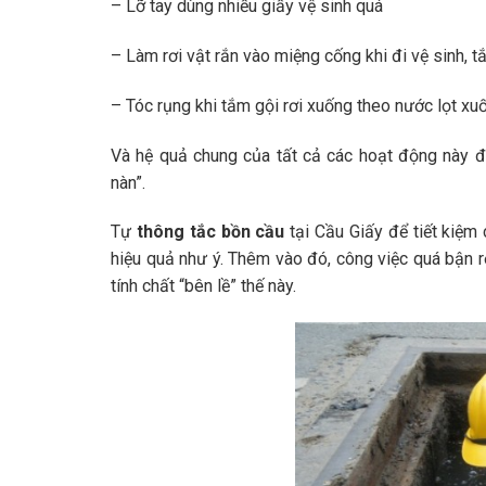
– Lỡ tay dùng nhiều giấy vệ sinh quá
– Làm rơi vật rắn vào miệng cống khi đi vệ sinh, t
– Tóc rụng khi tắm gội rơi xuống theo nước lọt x
Và hệ quả chung của tất cả các hoạt động này đó 
nàn”.
Tự
thông tắc bồn cầu
tại Cầu Giấy để tiết kiệm
hiệu quả như ý. Thêm vào đó, công việc quá bận 
tính chất “bên lề” thế này.