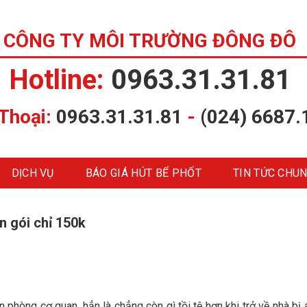
CÔNG TY MÔI TRƯỜNG ĐÔNG ĐÔ
Hotline:
0963.31.31.81
 Thoại:
0963.31.31.81
-
(024) 6687.
DỊCH VỤ
BÁO GIÁ HÚT BỂ PHỐT
TIN TỨC CHU
n gói chỉ 150k
 phòng cơ quan, hẳn là chẳng còn gì tồi tệ hơn khi trở về nhà bị