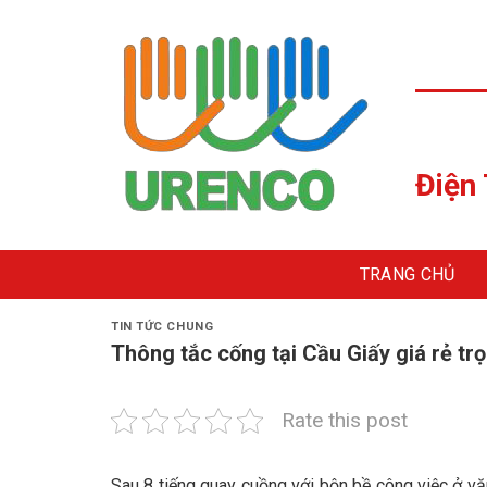
Skip
to
content
Điện
TRANG CHỦ
TIN TỨC CHUNG
Thông tắc cống tại Cầu Giấy giá rẻ trọ
Rate this post
Sau 8 tiếng quay cuồng với bộn bề công việc ở văn