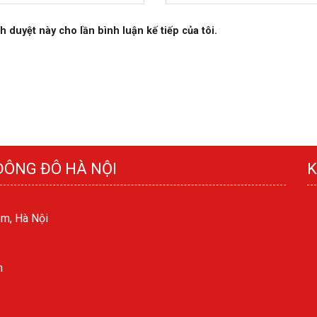
h duyệt này cho lần bình luận kế tiếp của tôi.
ĐÔNG ĐÔ HÀ NỘI
K
m, Hà Nội
m