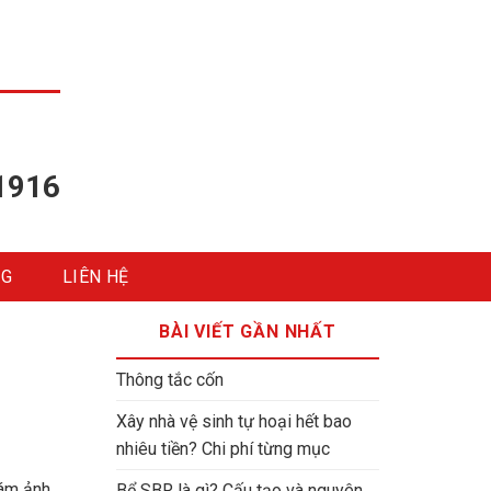
1916
NG
LIÊN HỆ
BÀI VIẾT GẦN NHẤT
Thông tắc cốn
Xây nhà vệ sinh tự hoại hết bao
nhiêu tiền? Chi phí từng mục
 ám ảnh
Bể SBR là gì? Cấu tạo và nguyên