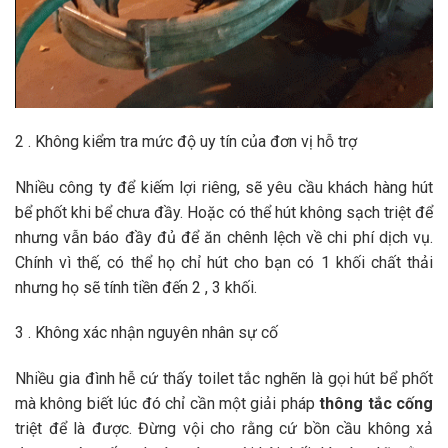
2 . Không kiểm tra mức độ uy tín của đơn vị hỗ trợ
Nhiều công ty để kiếm lợi riêng, sẽ yêu cầu khách hàng hút
bể phốt khi bể chưa đầy. Hoặc có thể hút không sạch triệt để
nhưng vẫn báo đầy đủ để ăn chênh lệch về chi phí dịch vụ.
Chính vì thế, có thể họ chỉ hút cho bạn có 1 khối chất thải
nhưng họ sẽ tính tiền đến 2 , 3 khối.
3 . Không xác nhận nguyên nhân sự cố
Nhiều gia đình hễ cứ thấy toilet tắc nghẽn là gọi hút bể phốt
mà không biết lúc đó chỉ cần một giải pháp
thông tắc cống
triệt để là được. Đừng vội cho rằng cứ bồn cầu không xả