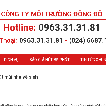
CÔNG TY MÔI TRƯỜNG ĐÔNG ĐÔ
Hotline:
0963.31.31.81
 Thoại:
0963.31.31.81
-
(024) 6687.
DỊCH VỤ
BÁO GIÁ HÚT BỂ PHỐT
TIN TỨC CHU
hút mùi nhà vệ sinh
 cũng là nơi trú ngụ của nhiều loại côn trùng và vi sinh vật gâ