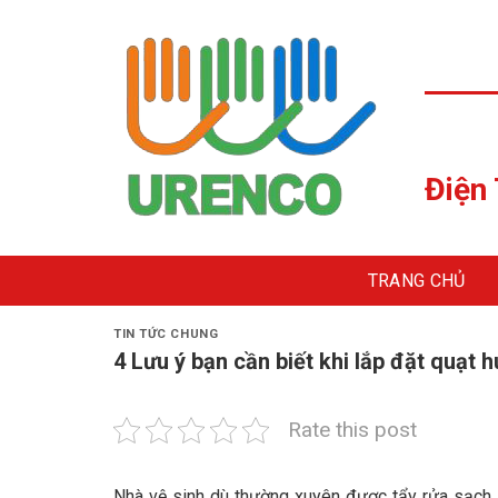
Skip
to
content
Điện
TRANG CHỦ
TIN TỨC CHUNG
4 Lưu ý bạn cần biết khi lắp đặt quạt 
Rate this post
Nhà vệ sinh dù thường xuyên được tẩy rửa sạch sẽ