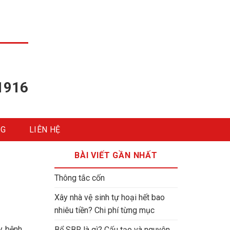
1916
NG
LIÊN HỆ
BÀI VIẾT GẦN NHẤT
Thông tắc cốn
Xây nhà vệ sinh tự hoại hết bao
nhiêu tiền? Chi phí từng mục
y bệnh.
Bể SBR là gì? Cấu tạo và nguyên