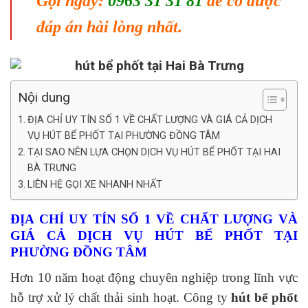
Gọi ngay:
0963 31 31 81
để có được
đáp án hài lòng nhất.
Nội dung
ĐỊA CHỈ UY TÍN SỐ 1 VỀ CHẤT LƯỢNG VÀ GIÁ CẢ DỊCH
VỤ HÚT BỂ PHỐT TẠI PHƯỜNG ĐỒNG TÂM
TẠI SAO NÊN LỰA CHỌN DỊCH VỤ HÚT BỂ PHỐT TẠI HAI
BÀ TRƯNG
LIÊN HỆ GỌI XE NHANH NHẤT
ĐỊA CHỈ UY TÍN SỐ 1 VỀ CHẤT LƯỢNG VÀ
GIÁ CẢ DỊCH VỤ HÚT BỂ PHỐT TẠI
PHƯỜNG ĐỒNG TÂM
Hơn 10 năm hoạt động chuyên nghiệp trong lĩnh vực
hỗ trợ xử lý chất thải sinh hoạt. Công ty
hút bể phốt