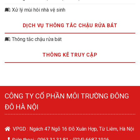
Xử lý mùi hôi nhà vệ sinh
DỊCH VỤ THÔNG TẮC CHẬU RỬA BÁT
Thông tắc chậu rửa bát
THÔNG KÊ TRUY CẬP
CÔNG TY CỔ PHẦN MÔI TRƯỜNG ĐÔNG
ĐÔ HÀ NỘI
VPGD : Ngách 47 Ngõ 16 Đỗ Xuân Hợp, Từ Liêm, Hà Nội
Điện thoại :
0963.31.31.81
-
(024) 6687.1916