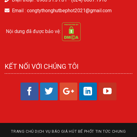
Email : congtythonghutbephot2021@gmail.com
Nội dung đã được bảo vệ:
KẾT NỐI VỚI CHÚNG TÔI
TRANG CHỦ
DỊCH VỤ
BÁO GIÁ HÚT BỂ PHỐT
TIN TỨC CHUNG