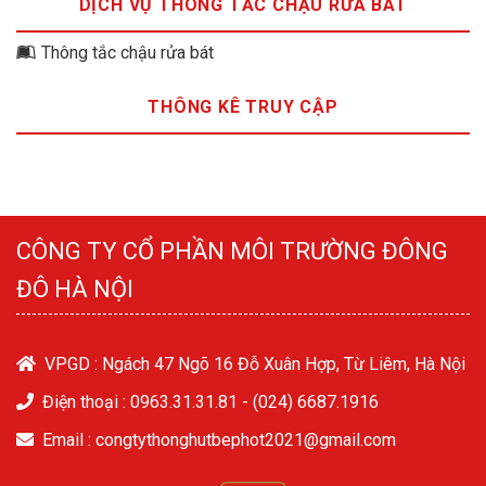
DỊCH VỤ THÔNG TẮC CHẬU RỬA BÁT
Thông tắc chậu rửa bát
THÔNG KÊ TRUY CẬP
CÔNG TY CỔ PHẦN MÔI TRƯỜNG ĐÔNG
ĐÔ HÀ NỘI
VPGD : Ngách 47 Ngõ 16 Đỗ Xuân Hợp, Từ Liêm, Hà Nội
Điện thoại :
0963.31.31.81
-
(024) 6687.1916
Email : congtythonghutbephot2021@gmail.com