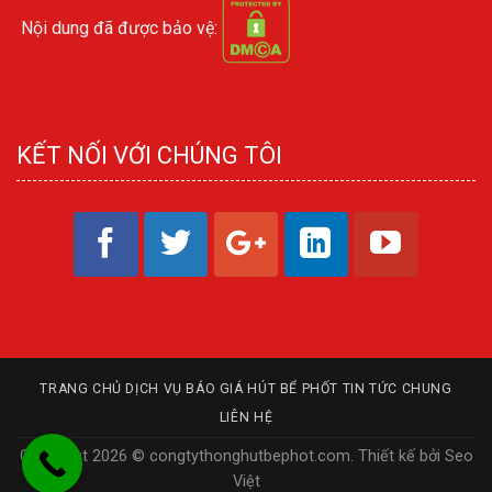
Nội dung đã được bảo vệ:
KẾT NỐI VỚI CHÚNG TÔI
TRANG CHỦ
DỊCH VỤ
BÁO GIÁ HÚT BỂ PHỐT
TIN TỨC CHUNG
LIÊN HỆ
Copyright 2026 © congtythonghutbephot.com.
Thiết kế
bởi
Seo
Việt