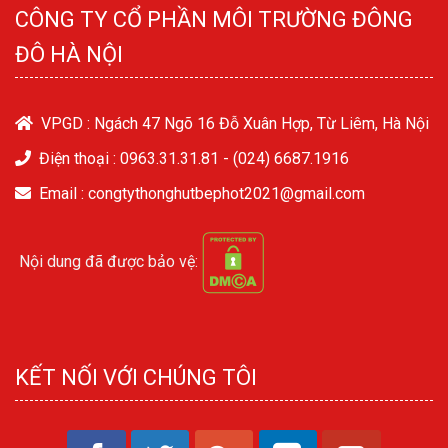
CÔNG TY CỔ PHẦN MÔI TRƯỜNG ĐÔNG
ĐÔ HÀ NỘI
VPGD : Ngách 47 Ngõ 16 Đỗ Xuân Hợp, Từ Liêm, Hà Nội
Điện thoại :
0963.31.31.81
-
(024) 6687.1916
Email : congtythonghutbephot2021@gmail.com
Nội dung đã được bảo vệ:
KẾT NỐI VỚI CHÚNG TÔI