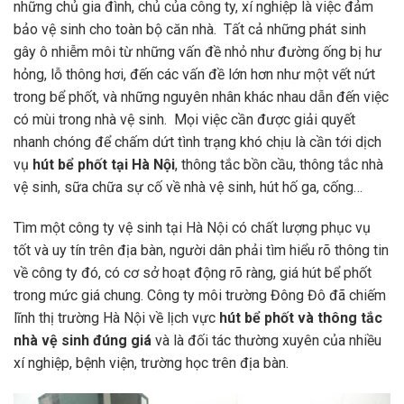
những chủ gia đình, chủ của công ty, xí nghiệp là việc đảm
bảo vệ sinh cho toàn bộ căn nhà. Tất cả những phát sinh
gây ô nhiễm môi từ những vấn đề nhỏ như đường ống bị hư
hỏng, lỗ thông hơi, đến các vấn đề lớn hơn như một vết nứt
trong bể phốt, và những nguyên nhân khác nhau dẫn đến việc
có mùi trong nhà vệ sinh. Mọi việc cần được giải quyết
nhanh chóng để chấm dứt tình trạng khó chịu là cần tới dịch
vụ
hút bể phốt tại Hà Nội
, thông tắc bồn cầu, thông tắc nhà
vệ sinh, sữa chữa sự cố về nhà vệ sinh, hút hố ga, cống…
Tìm một công ty vệ sinh tại Hà Nội có chất lượng phục vụ
tốt và uy tín trên địa bàn, người dân phải tìm hiểu rõ thông tin
về công ty đó, có cơ sở hoạt động rõ ràng, giá hút bể phốt
trong mức giá chung. Công ty môi trường Đông Đô đã chiếm
lĩnh thị trường Hà Nội về lịch vực
hút bể phốt và thông tắc
nhà vệ sinh đúng giá
và là đối tác thường xuyên của nhiều
xí nghiệp, bệnh viện, trường học trên địa bàn.