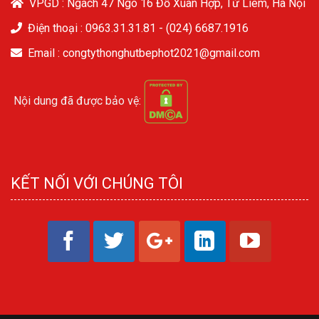
VPGD : Ngách 47 Ngõ 16 Đỗ Xuân Hợp, Từ Liêm, Hà Nội
Điện thoại :
0963.31.31.81
-
(024) 6687.1916
Email : congtythonghutbephot2021@gmail.com
Nội dung đã được bảo vệ:
KẾT NỐI VỚI CHÚNG TÔI