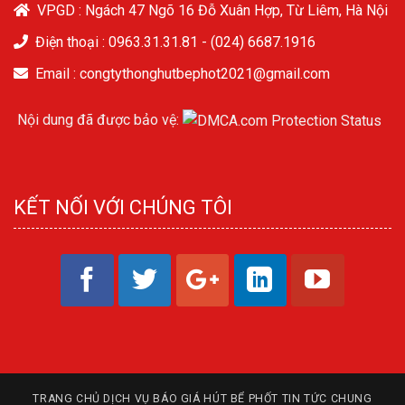
VPGD : Ngách 47 Ngõ 16 Đỗ Xuân Hợp, Từ Liêm, Hà Nội
Điện thoại :
0963.31.31.81
-
(024) 6687.1916
Email : congtythonghutbephot2021@gmail.com
Nội dung đã được bảo vệ:
KẾT NỐI VỚI CHÚNG TÔI
TRANG CHỦ
DỊCH VỤ
BÁO GIÁ HÚT BỂ PHỐT
TIN TỨC CHUNG