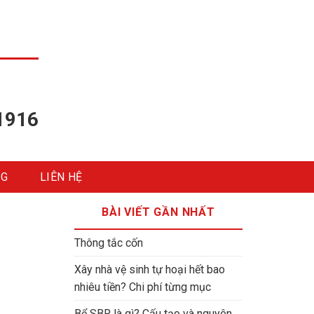
1916
NG
LIÊN HỆ
BÀI VIẾT GẦN NHẤT
Thông tắc cốn
Xây nhà vệ sinh tự hoại hết bao
nhiêu tiền? Chi phí từng mục
Bể SBR là gì? Cấu tạo và nguyên