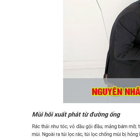
Mùi hôi xuất phát từ đường ống
Rác thải như tóc; vỏ dầu gội đầu; mảng bám mỡ; t
mùi. Ngoài ra túi lọc rác, túi lọc chống mùi bị hỏn