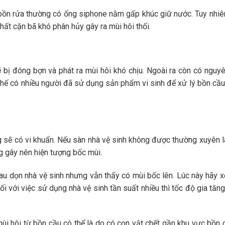
bồn rửa thường có ống siphone nằm gấp khúc giữ nước. Tuy nhiê
chất cặn bã khó phân hủy gây ra mùi hôi thối.
bị đóng bợn và phát ra mùi hôi khó chịu. Ngoài ra còn có nguy
ì thế có nhiều người đã sử dụng sản phẩm vi sinh để xử lý bồn cầu 
 sẽ có vi khuẩn. Nếu sàn nhà vệ sinh không được thường xuyên l
g gây nên hiện tượng bốc mùi.
au dọn nhà vệ sinh nhưng vẫn thấy có mùi bốc lên. Lúc này hãy 
ối với việc sử dụng nhà vệ sinh tần suất nhiều thì tốc độ gia tăng
i hôi từ bồn cầu có thể là do có con vật chết gần khu vực bồn 