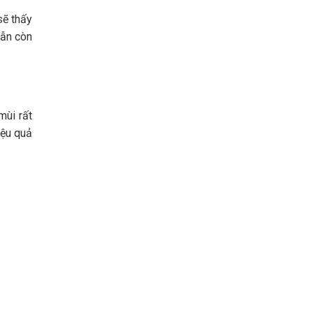
sẽ thấy
vẫn còn
mùi rất
iệu quả